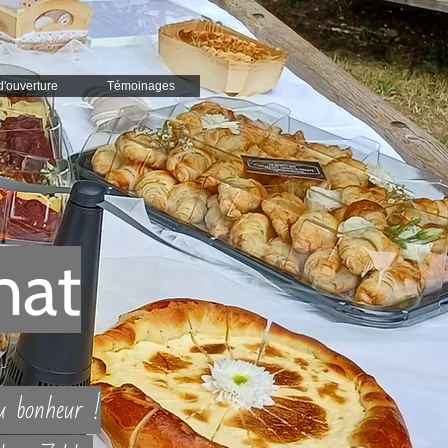
d'ouverture
Témoinages
nat
du bonheur !