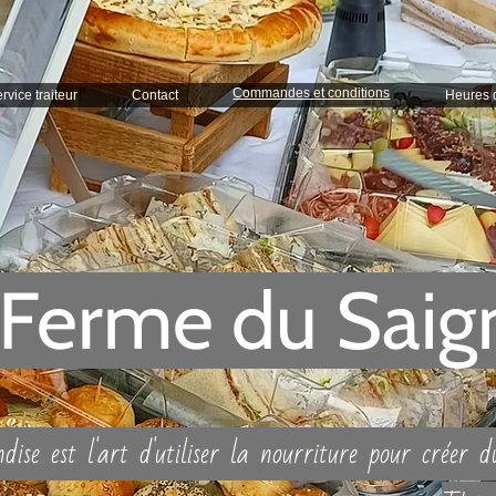
Commandes et conditions
rvice traiteur
Contact
Heures 
 Ferme du Saig
se est l'art d'utiliser la nourriture pour créer 