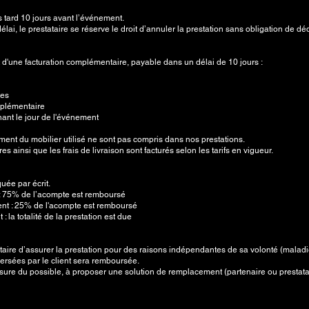
s tard 10 jours avant l’événement.
lai, le prestataire se réserve le droit d’annuler la prestation sans obligation de
et d'une facturation complémentaire, payable dans un délai de 10 jours :
tes
pplémentaire
ant le jour de l'événement
ment du mobilier utilisé ne sont pas compris dans nos prestations.
s ainsi que les frais de livraison sont facturés selon les tarifs en vigueur.
uée par écrit.
 : 75% de l’acompte est remboursé
ent : 25% de l'acompte est remboursé
 la totalité de la prestation est due
ataire d’assurer la prestation pour des raisons indépendantes de sa volonté (maladi
versées par le client sera remboursée.
sure du possible, à proposer une solution de remplacement (partenaire ou prestata