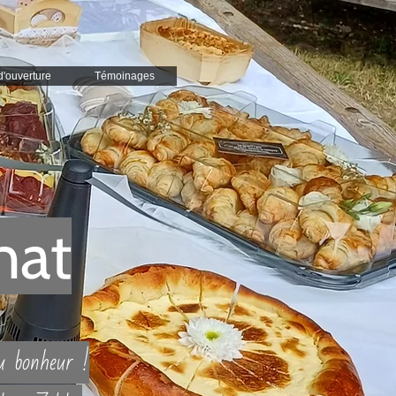
d'ouverture
Témoinages
nat
du bonheur !