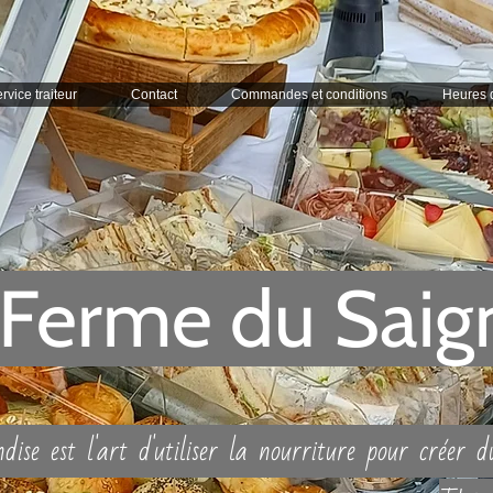
rvice traiteur
Contact
Commandes et conditions
Heures 
 Ferme du Saig
se est l'art d'utiliser la nourriture pour créer 