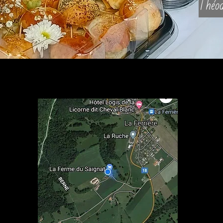
Théod